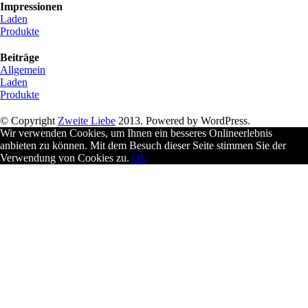
Impressionen
Laden
Produkte
Beiträge
Allgemein
Laden
Produkte
© Copyright
Zweite Liebe
2013. Powered by WordPress.
Wir verwenden Cookies, um Ihnen ein besseres Onlineerlebnis
anbieten zu können. Mit dem Besuch dieser Seite stimmen Sie der
Verwendung von Cookies zu.
Ok