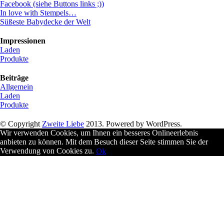
Facebook (siehe Buttons links ;))
In love with Stempels…
Süßeste Babydecke der Welt
Impressionen
Laden
Produkte
Beiträge
Allgemein
Laden
Produkte
© Copyright
Zweite Liebe
2013. Powered by WordPress.
Wir verwenden Cookies, um Ihnen ein besseres Onlineerlebnis
anbieten zu können. Mit dem Besuch dieser Seite stimmen Sie der
Verwendung von Cookies zu.
Ok