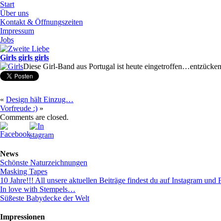
Start
Über uns
Kontakt & Öffnungszeiten
Impressum
Jobs
Girls girls girls
Diese Girl-Band aus Portugal ist heute eingetroffen…entzücke
«
Design hält Einzug…
Vorfreude :)
»
Comments are closed.
News
Schönste Naturzeichnungen
Masking Tapes
10 Jahre!!! All unsere aktuellen Beiträge findest du auf Instagram und 
In love with Stempels…
Süßeste Babydecke der Welt
Impressionen