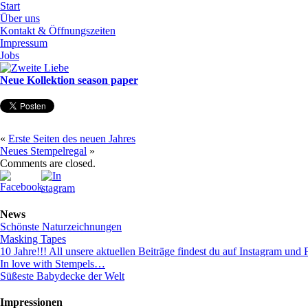
Start
Über uns
Kontakt & Öffnungszeiten
Impressum
Jobs
Neue Kollektion season paper
«
Erste Seiten des neuen Jahres
Neues Stempelregal
»
Comments are closed.
News
Schönste Naturzeichnungen
Masking Tapes
10 Jahre!!! All unsere aktuellen Beiträge findest du auf Instagram und 
In love with Stempels…
Süßeste Babydecke der Welt
Impressionen